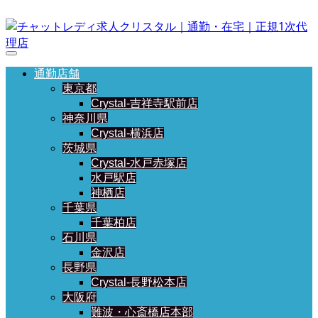
通勤店舗
東京都
Crystal-吉祥寺駅前店
神奈川県
Crystal-横浜店
茨城県
Crystal-水戸赤塚店
水戸駅店
神栖店
千葉県
千葉柏店
石川県
金沢店
長野県
Crystal-長野松本店
大阪府
難波・心斎橋店本部