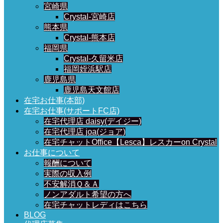
宮崎県
Crystal-宮崎店
熊本県
Crystal-熊本店
福岡県
Crystal-久留米店
福岡姪浜駅店
鹿児島県
鹿児島天文館店
在宅お仕事(本部)
在宅お仕事(サポートFC店)
在宅代理店 daisy(デイジー)
在宅代理店 joa(ジョア)
在宅チャットOffice【Lesca】レスカーon Crystal
お仕事について
報酬について
実際の収入例
不安解消Ｑ＆Ａ
ノンアダルト希望の方へ
在宅チャットレディはこちら
BLOG