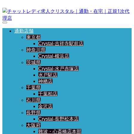
通勤店舗
東京都
Crystal-吉祥寺駅前店
神奈川県
Crystal-横浜店
茨城県
Crystal-水戸赤塚店
水戸駅店
神栖店
千葉県
千葉柏店
石川県
金沢店
長野県
Crystal-長野松本店
大阪府
難波・心斎橋店本部