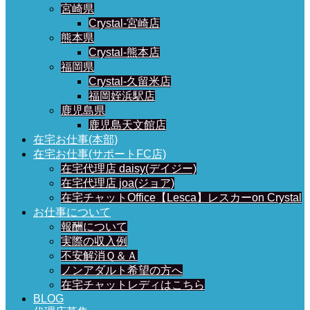
宮崎県
Crystal-宮崎店
熊本県
Crystal-熊本店
福岡県
Crystal-久留米店
福岡姪浜駅店
鹿児島県
鹿児島天文館店
在宅お仕事(本部)
在宅お仕事(サポートFC店)
在宅代理店 daisy(デイジー)
在宅代理店 joa(ジョア)
在宅チャットOffice【Lesca】レスカーon Crystal
お仕事について
報酬について
実際の収入例
不安解消Ｑ＆Ａ
ノンアダルト希望の方へ
在宅チャットレディはこちら
BLOG