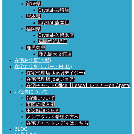
宮崎県
Crystal-宮崎店
熊本県
Crystal-熊本店
福岡県
Crystal-久留米店
福岡姪浜駅店
鹿児島県
鹿児島天文館店
在宅お仕事(本部)
在宅お仕事(サポートFC店)
在宅代理店 daisy(デイジー)
在宅代理店 joa(ジョア)
在宅チャットOffice【Lesca】レスカーon Crystal
お仕事について
報酬について
実際の収入例
不安解消Ｑ＆Ａ
ノンアダルト希望の方へ
在宅チャットレディはこちら
BLOG