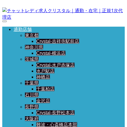
通勤店舗
東京都
Crystal-吉祥寺駅前店
神奈川県
Crystal-横浜店
茨城県
Crystal-水戸赤塚店
水戸駅店
神栖店
千葉県
千葉柏店
石川県
金沢店
長野県
Crystal-長野松本店
大阪府
難波・心斎橋店本部