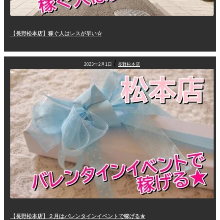
【長野松本店】稼ぐ人はレスが早い☆
/
2023年2月1日
長野松本店
【長野松本店】２月はバレンタインイベントで稼げる★