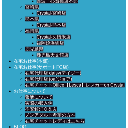
難波・心斎橋店本部
宮崎県
Crystal-宮崎店
熊本県
Crystal-熊本店
福岡県
Crystal-久留米店
福岡姪浜駅店
鹿児島県
鹿児島天文館店
在宅お仕事(本部)
在宅お仕事(サポートFC店)
在宅代理店 daisy(デイジー)
在宅代理店 joa(ジョア)
在宅チャットOffice【Lesca】レスカーon Crystal
お仕事について
報酬について
実際の収入例
不安解消Ｑ＆Ａ
ノンアダルト希望の方へ
在宅チャットレディはこちら
BLOG