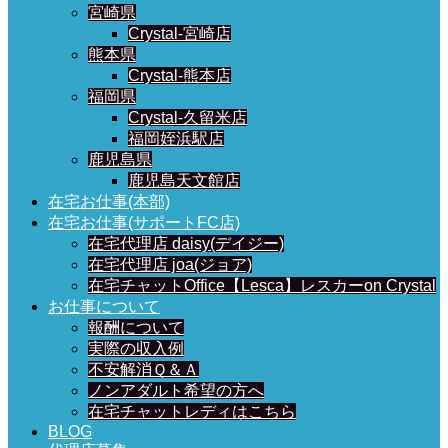
宮崎県
Crystal-宮崎店
熊本県
Crystal-熊本店
福岡県
Crystal-久留米店
福岡姪浜駅店
鹿児島県
鹿児島天文館店
在宅お仕事(本部)
在宅お仕事(サポートFC店)
在宅代理店 daisy(デイジー)
在宅代理店 joa(ジョア)
在宅チャットOffice【Lesca】レスカーon Crystal
お仕事について
報酬について
実際の収入例
不安解消Ｑ＆Ａ
ノンアダルト希望の方へ
在宅チャットレディはこちら
BLOG