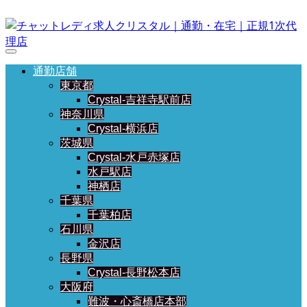
通勤店舗
東京都
Crystal-吉祥寺駅前店
神奈川県
Crystal-横浜店
茨城県
Crystal-水戸赤塚店
水戸駅店
神栖店
千葉県
千葉柏店
石川県
金沢店
長野県
Crystal-長野松本店
大阪府
難波・心斎橋店本部