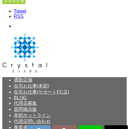
Tweet
RSS
通勤店舗
在宅お仕事(本部)
在宅お仕事(サポートFC店)
BLOG
代理店募集
質問掲示板
本部ホットライン
代理店問い合わせ
事業者概要