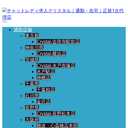
通勤店舗
東京都
Crystal-吉祥寺駅前店
神奈川県
Crystal-横浜店
茨城県
Crystal-水戸赤塚店
水戸駅店
神栖店
千葉県
千葉柏店
石川県
金沢店
長野県
Crystal-長野松本店
大阪府
難波・心斎橋店本部