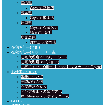
宮崎県
Crystal-宮崎店
熊本県
Crystal-熊本店
福岡県
Crystal-久留米店
福岡姪浜駅店
鹿児島県
鹿児島天文館店
在宅お仕事(本部)
在宅お仕事(サポートFC店)
在宅代理店 daisy(デイジー)
在宅代理店 joa(ジョア)
在宅チャットOffice【Lesca】レスカーon Crystal
お仕事について
報酬について
実際の収入例
不安解消Ｑ＆Ａ
ノンアダルト希望の方へ
在宅チャットレディはこちら
BLOG