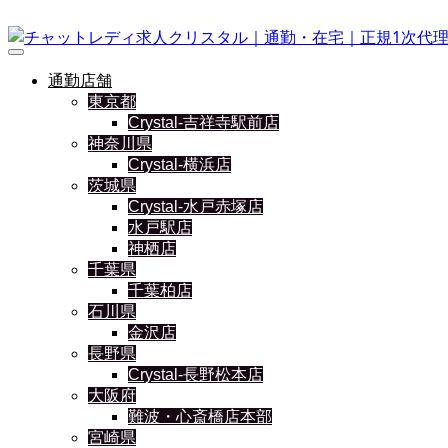
通勤店舗
東京都
Crystal-吉祥寺駅前店
神奈川県
Crystal-横浜店
茨城県
Crystal-水戸赤塚店
水戸駅店
神栖店
千葉県
千葉柏店
石川県
金沢店
長野県
Crystal-長野松本店
大阪府
難波・心斎橋店本部
宮崎県