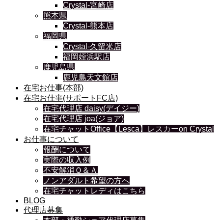
Crystal-宮崎店
熊本県
Crystal-熊本店
福岡県
Crystal-久留米店
福岡姪浜駅店
鹿児島県
鹿児島天文館店
在宅お仕事(本部)
在宅お仕事(サポートFC店)
在宅代理店 daisy(デイジー)
在宅代理店 joa(ジョア)
在宅チャットOffice【Lesca】レスカーon Crystal
お仕事について
報酬について
実際の収入例
不安解消Ｑ＆Ａ
ノンアダルト希望の方へ
在宅チャットレディはこちら
BLOG
代理店募集