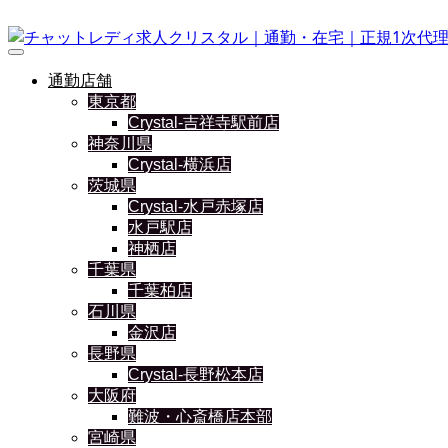
通勤店舗
東京都
Crystal-吉祥寺駅前店
神奈川県
Crystal-横浜店
茨城県
Crystal-水戸赤塚店
水戸駅店
神栖店
千葉県
千葉柏店
石川県
金沢店
長野県
Crystal-長野松本店
大阪府
難波・心斎橋店本部
宮崎県