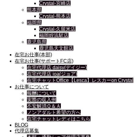
Crystal-宮崎店
熊本県
Crystal-熊本店
福岡県
Crystal-久留米店
福岡姪浜駅店
鹿児島県
鹿児島天文館店
在宅お仕事(本部)
在宅お仕事(サポートFC店)
在宅代理店 daisy(デイジー)
在宅代理店 joa(ジョア)
在宅チャットOffice【Lesca】レスカーon Crystal
お仕事について
報酬について
実際の収入例
不安解消Ｑ＆Ａ
ノンアダルト希望の方へ
在宅チャットレディはこちら
BLOG
代理店募集