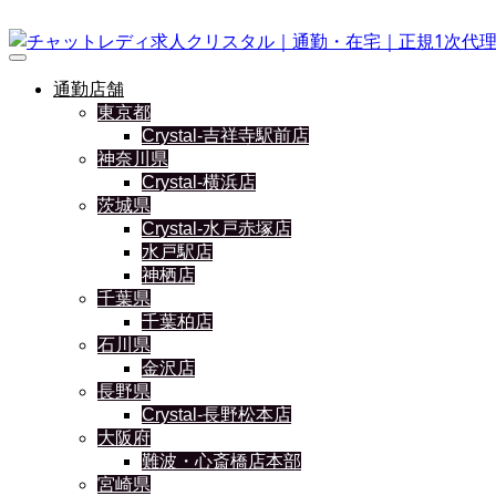
通勤店舗
東京都
Crystal-吉祥寺駅前店
神奈川県
Crystal-横浜店
茨城県
Crystal-水戸赤塚店
水戸駅店
神栖店
千葉県
千葉柏店
石川県
金沢店
長野県
Crystal-長野松本店
大阪府
難波・心斎橋店本部
宮崎県