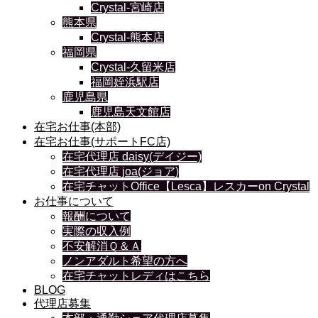
Crystal-宮崎店
熊本県
Crystal-熊本店
福岡県
Crystal-久留米店
福岡姪浜駅店
鹿児島県
鹿児島天文館店
在宅お仕事(本部)
在宅お仕事(サポートFC店)
在宅代理店 daisy(デイジー)
在宅代理店 joa(ジョア)
在宅チャットOffice【Lesca】レスカーon Crystal
お仕事について
報酬について
実際の収入例
不安解消Ｑ＆Ａ
ノンアダルト希望の方へ
在宅チャットレディはこちら
BLOG
代理店募集